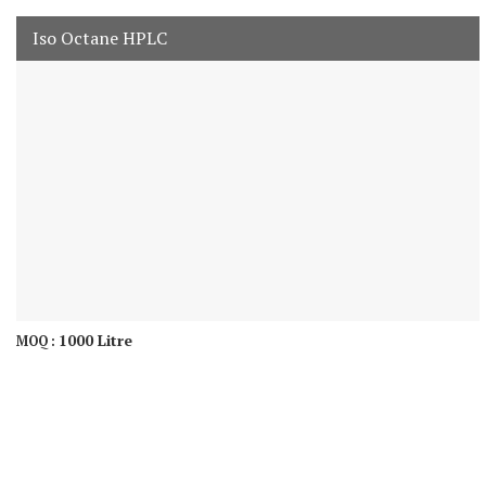
Iso Octane HPLC
1000 Litre
MOQ :